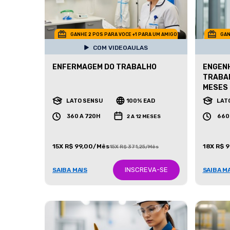
GANHE 2 POS PARA VOCE +1 PARA UM AMIGO
GAN
COM VIDEOAULAS
ENFERMAGEM DO TRABALHO
ENGENH
TRABAL
MESES
LATO SENSU
100% EAD
LAT
360 A 720H
660
2 A 12 MESES
15X R$ 99,00/Mês
18X R$ 
15X R$ 371,25/Mês
INSCREVA-SE
SAIBA MAIS
SAIBA M