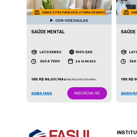
GANHE 2 POS PARA VOCE +1 PARA UM AMIGO
GAN
COM VIDEOAULAS
SAÚDE MENTAL
SAÚDE
LATO SENSU
100% EAD
LAT
360 A 720H
360
2 A 12 MESES
18X R$ 86,00/Mês
18X R$ 
18X R$ 387,00/Mês
INSCREVA-SE
SAIBA MAIS
SAIBA M
INSTIT