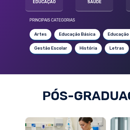
EDUCAÇÃO
SAÚDE
PRINCIPAIS CATEGORIAS
Artes
Educação Básica
Educação 
Gestão Escolar
História
Letras
PÓS-GRADUA