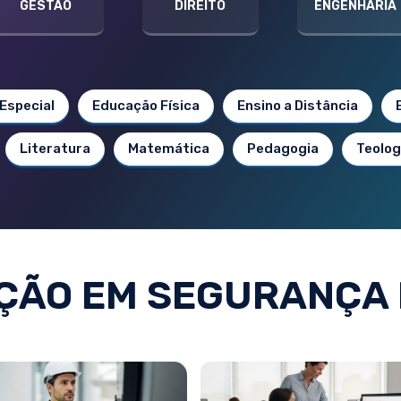
GESTÃO
DIREITO
ENGENHARIA
Especial
Educação Física
Ensino a Distância
Literatura
Matemática
Pedagogia
Teolog
ÇÃO EM SEGURANÇA 