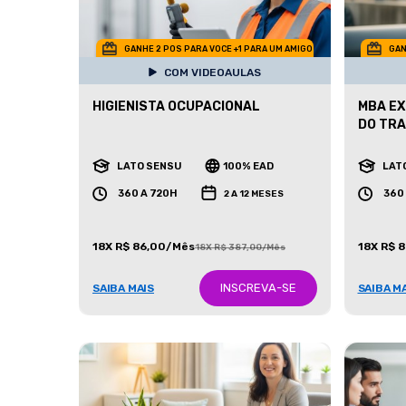
GANHE 2 POS PARA VOCE +1 PARA UM AMIGO
GAN
COM VIDEOAULAS
HIGIENISTA OCUPACIONAL
MBA EX
DO TRA
LATO SENSU
100% EAD
LAT
360 A 720H
360
2 A 12 MESES
18X R$ 86,00/Mês
18X R$ 
18X R$ 387,00/Mês
INSCREVA-SE
SAIBA MAIS
SAIBA M