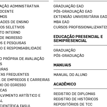
AÇÃO ADMINISTRATIVA
GRADUAÇÃO EAD
DOCENTE
PÓS-GRADUAÇÃO EAD
OMOS
EXTENSÃO UNIVERSITÁRIA EA
ADES DE ENSINO
MBA EAD
OS SELETIVOS
CURSOS PROFISSIONALIZANTE
TO INTERNO
EDUCAÇÃO PRESENCIAL E
DE INGRESSO
SEMIPRESENCIAL
S E PESQUISAS
O E RESPONSABILIDADE
GRADUAÇÃO
PÓS-GRADUAÇÃO
O PRÓPRIA DE AVALIAÇÃO
S
MANUAIS
URAS
AS FREQUENTES
MANUAL DO ALUNO
 DE EMPREGOS E CARREIRAS
ACADÊMICO
O DO EGRESSO
ECAS
REGISTRO DE DIPLOMAS
LVIMENTO ARTÍSTICO E
REGISTRO DE HISTÓRICOS
AL
REPOSITÓRIOS DE TCC
CIENTÍFICA FASUL