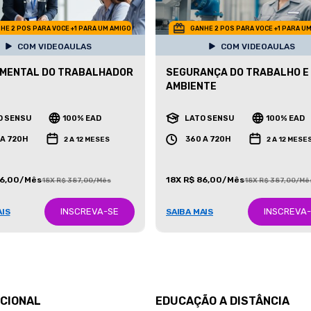
HE 2 POS PARA VOCE +1 PARA UM AMIGO
GANHE 2 POS PARA VOCE +1 PARA U
COM VIDEOAULAS
COM VIDEOAULAS
 MENTAL DO TRABALHADOR
SEGURANÇA DO TRABALHO E 
AMBIENTE
O SENSU
100% EAD
LATO SENSU
100% EAD
 A 720H
360 A 720H
2 A 12 MESES
2 A 12 MESE
86,00/Mês
18X R$ 86,00/Mês
18X R$ 387,00/Mês
18X R$ 387,00/Mê
INSCREVA-SE
INSCREVA
AIS
SAIBA MAIS
UCIONAL
EDUCAÇÃO A DISTÂNCIA