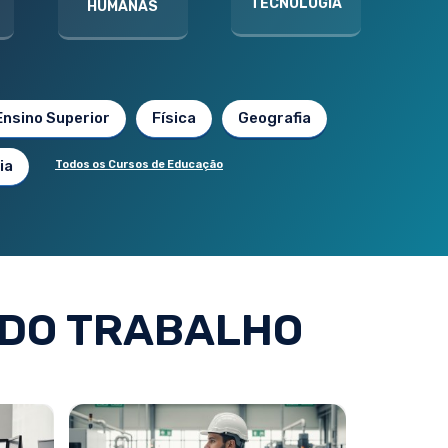
TECNOLOGIA
HUMANAS
Ensino Superior
Física
Geografia
ia
Todos os Cursos de Educação
DO TRABALHO