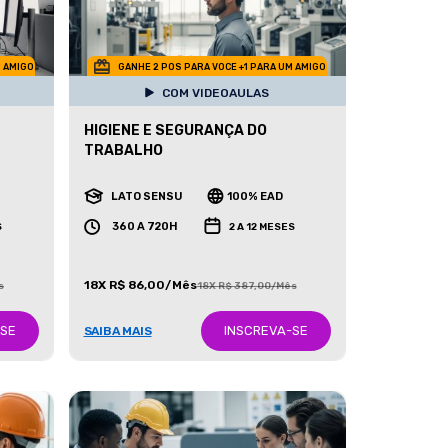
M AMIGO
GANHE 2 POS PARA VOCE +1 PARA UM AMIGO
COM VIDEOAULAS
HIGIENE E SEGURANÇA DO
TRABALHO
LATO SENSU
100% EAD
360 A 720H
S
2 A 12 MESES
18X R$ 86,00/Mês
s
18X R$ 387,00/Mês
-SE
INSCREVA-SE
SAIBA MAIS