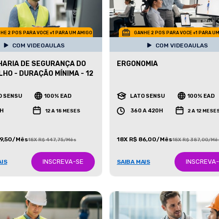
HE 2 POS PARA VOCE +1 PARA UM AMIGO
GANHE 2 POS PARA VOCE +1 PARA U
COM VIDEOAULAS
COM VIDEOAULAS
ARIA DE SEGURANÇA DO
ERGONOMIA
HO - DURAÇÃO MÍNIMA - 12
O SENSU
100% EAD
LATO SENSU
100% EAD
H
360 A 420H
12 A 18 MESES
2 A 12 MESE
99,50/Mês
18X R$ 86,00/Mês
18X R$ 447,75/Mês
18X R$ 387,00/Mê
INSCREVA-SE
INSCREVA
AIS
SAIBA MAIS