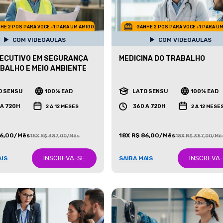
HE 2 POS PARA VOCE +1 PARA UM AMIGO
GANHE 2 POS PARA VOCE +1 PARA U
COM VIDEOAULAS
COM VIDEOAULAS
ECUTIVO EM SEGURANÇA
MEDICINA DO TRABALHO
BALHO E MEIO AMBIENTE
O SENSU
100% EAD
LATO SENSU
100% EAD
 A 720H
360 A 720H
2 A 12 MESES
2 A 12 MESE
86,00/Mês
18X R$ 86,00/Mês
18X R$ 387,00/Mês
18X R$ 387,00/Mê
INSCREVA-SE
INSCREVA
AIS
SAIBA MAIS