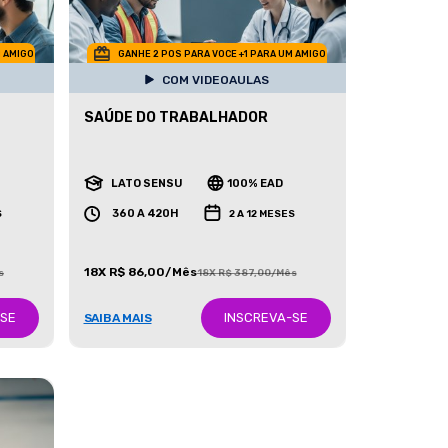
M AMIGO
GANHE 2 POS PARA VOCE +1 PARA UM AMIGO
COM VIDEOAULAS
SAÚDE DO TRABALHADOR
LATO SENSU
100% EAD
360 A 420H
S
2 A 12 MESES
18X R$ 86,00/Mês
s
18X R$ 387,00/Mês
-SE
INSCREVA-SE
SAIBA MAIS