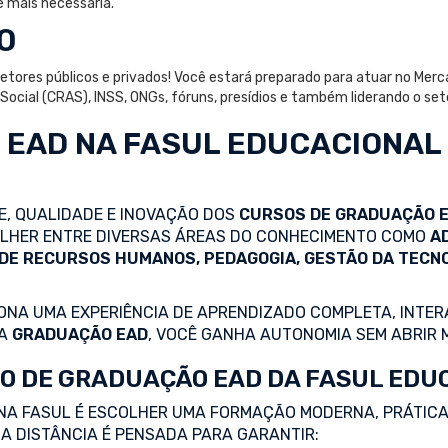
é mais necessária.
O
 setores públicos e privados! Você estará preparado para atuar no Merc
a Social (CRAS), INSS, ONGs, fóruns, presídios e também liderando o 
 EAD
NA FASUL EDUCACIONAL
DE, QUALIDADE E INOVAÇÃO DOS
CURSOS DE GRADUAÇÃO 
COLHER ENTRE DIVERSAS ÁREAS DO CONHECIMENTO COMO
A
 DE RECURSOS HUMANOS, PEDAGOGIA, GESTÃO DA TECN
NA UMA EXPERIÊNCIA DE APRENDIZADO COMPLETA, INTERA
 A
GRADUAÇÃO EAD
, VOCÊ GANHA AUTONOMIA SEM ABRIR 
O DE GRADUAÇÃO EAD DA FASUL EDU
NA FASUL É ESCOLHER UMA FORMAÇÃO MODERNA, PRÁTICA
A DISTÂNCIA É PENSADA PARA GARANTIR: