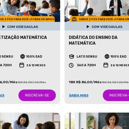
HE 2 POS PARA VOCE +1 PARA UM AMIGO
GANHE 2 POS PARA VOCE +1 PARA U
COM VIDEOAULAS
COM VIDEOAULAS
ETIZAÇÃO MATEMÁTICA
DIDÁTICA DO ENSINO DA
MATEMÁTICA
O SENSU
100% EAD
LATO SENSU
100% EAD
 A 720H
360 A 720H
2 A 12 MESES
2 A 12 MESE
86,00/Mês
18X R$ 86,00/Mês
18X R$ 387,00/Mês
18X R$ 387,00/Mê
INSCREVA-SE
INSCREVA
AIS
SAIBA MAIS