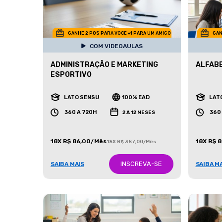
GANHE 2 POS PARA VOCE +1 PARA UM AMIGO
GAN
COM VIDEOAULAS
ADMINISTRAÇÃO E MARKETING
ALFAB
ESPORTIVO
LATO SENSU
100% EAD
LAT
360 A 720H
360
2 A 12 MESES
18X R$ 86,00/Mês
18X R$ 
18X R$ 387,00/Mês
INSCREVA-SE
SAIBA MAIS
SAIBA M