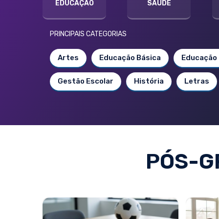
EDUCAÇÃO
SAÚDE
PRINCIPAIS CATEGORIAS
Artes
Educação Básica
Educação 
Gestão Escolar
História
Letras
PÓS-G