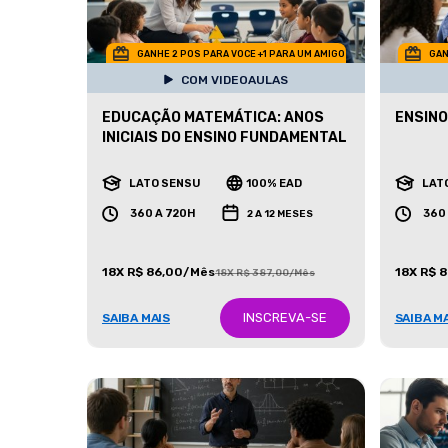
GANHE 2 POS PARA VOCE +1 PARA UM AMIGO
GAN
COM VIDEOAULAS
EDUCAÇÃO MATEMÁTICA: ANOS
ENSINO
INICIAIS DO ENSINO FUNDAMENTAL
LATO SENSU
100% EAD
LAT
360 A 720H
360
2 A 12 MESES
18X R$ 86,00/Mês
18X R$ 
18X R$ 387,00/Mês
INSCREVA-SE
SAIBA MAIS
SAIBA M