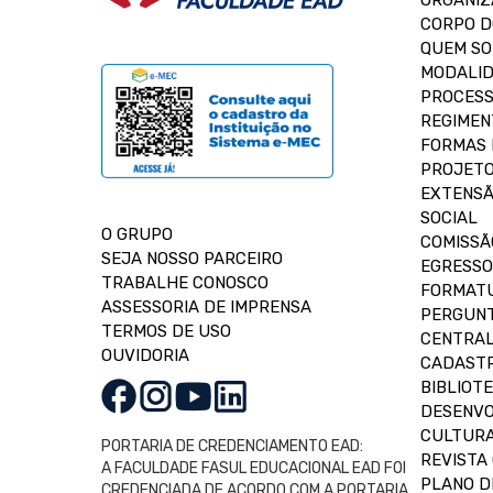
ORGANIZ
CORPO 
QUEM S
MODALID
PROCESS
REGIMEN
FORMAS 
PROJETO
EXTENSÃ
SOCIAL
O GRUPO
COMISSÃ
SEJA NOSSO PARCEIRO
EGRESSO
TRABALHE CONOSCO
FORMAT
ASSESSORIA DE IMPRENSA
PERGUNT
TERMOS DE USO
CENTRAL
OUVIDORIA
CADASTR
BIBLIOT
DESENVO
CULTUR
PORTARIA DE CREDENCIAMENTO EAD:
REVISTA 
A FACULDADE FASUL EDUCACIONAL EAD FOI
PLANO D
CREDENCIADA DE ACORDO COM A PORTARIA