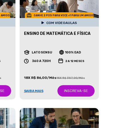
M AMIGO
GANHE 2 POS PARA VOCE +1 PARA UM AMIGO
COM VIDEOAULAS
ENSINO DE MATEMÁTICA E FÍSICA
LATO SENSU
100% EAD
360 A 720H
S
2 A 12 MESES
18X R$ 86,00/Mês
s
18X R$ 387,00/Mês
-SE
INSCREVA-SE
SAIBA MAIS