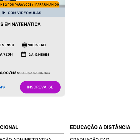
HE 2 POS PARA VOCE +1 PARA UM AMIGO
COM VIDEOAULAS
S EM MATEMÁTICA
O SENSU
100% EAD
 A 720H
2 A 12 MESES
86,00/Mês
18X R$ 387,00/Mês
INSCREVA-SE
AIS
UCIONAL
EDUCAÇÃO A DISTÂNCIA