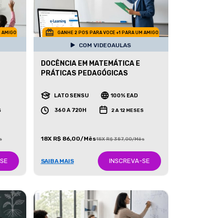
M AMIGO
GANHE 2 POS PARA VOCE +1 PARA UM AMIGO
COM VIDEOAULAS
DOCÊNCIA EM MATEMÁTICA E
PRÁTICAS PEDAGÓGICAS
LATO SENSU
100% EAD
360 A 720H
S
2 A 12 MESES
18X R$ 86,00/Mês
s
18X R$ 387,00/Mês
-SE
INSCREVA-SE
SAIBA MAIS