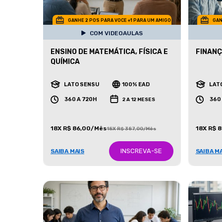
GANHE 2 POS PARA VOCE +1 PARA UM AMIGO
GAN
COM VIDEOAULAS
ENSINO DE MATEMÁTICA, FÍSICA E
FINANÇ
QUÍMICA
LATO SENSU
100% EAD
LAT
360 A 720H
360
2 A 12 MESES
18X R$ 86,00/Mês
18X R$ 
18X R$ 387,00/Mês
INSCREVA-SE
SAIBA MAIS
SAIBA M