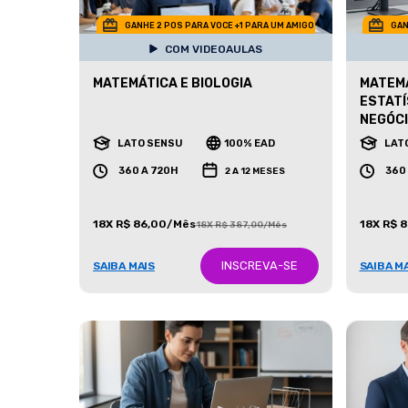
GANHE 2 POS PARA VOCE +1 PARA UM AMIGO
GAN
COM VIDEOAULAS
MATEMÁTICA E BIOLOGIA
MATEMÁ
ESTATÍ
NEGÓC
LATO SENSU
100% EAD
LAT
360 A 720H
360
2 A 12 MESES
18X R$ 86,00/Mês
18X R$ 
18X R$ 387,00/Mês
INSCREVA-SE
SAIBA MAIS
SAIBA M