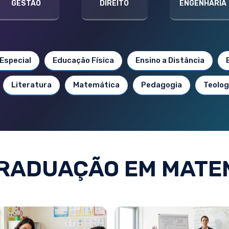
GESTÃO
DIREITO
ENGENHARIA
Especial
Educação Física
Ensino a Distância
Literatura
Matemática
Pedagogia
Teolog
RADUAÇÃO EM MATE