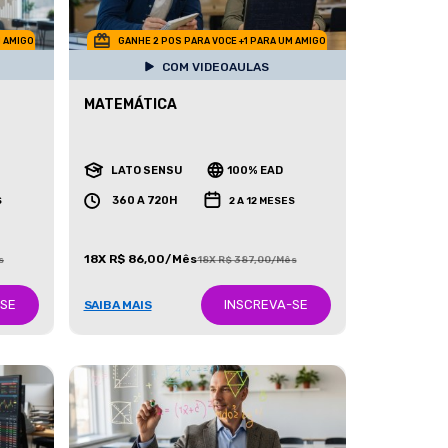
M AMIGO
GANHE 2 POS PARA VOCE +1 PARA UM AMIGO
COM VIDEOAULAS
MATEMÁTICA
LATO SENSU
100% EAD
360 A 720H
S
2 A 12 MESES
18X R$ 86,00/Mês
s
18X R$ 387,00/Mês
-SE
INSCREVA-SE
SAIBA MAIS