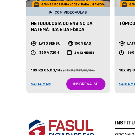
GANHE 2 POS PARA VOCE +1 PARA UM AMIGO
GAN
COM VIDEOAULAS
METODOLOGIA DO ENSINO DA
TÓPICO
MATEMÁTICA E DA FÍSICA
LATO SENSU
100% EAD
LAT
360 A 720H
360
2 A 12 MESES
18X R$ 86,00/Mês
18X R$ 
18X R$ 387,00/Mês
INSCREVA-SE
SAIBA MAIS
SAIBA M
INSTIT