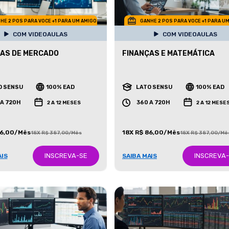
HE 2 POS PARA VOCE +1 PARA UM AMIGO
GANHE 2 POS PARA VOCE +1 PARA U
COM VIDEOAULAS
COM VIDEOAULAS
AS DE MERCADO
FINANÇAS E MATEMÁTICA
O SENSU
100% EAD
LATO SENSU
100% EAD
 A 720H
360 A 720H
2 A 12 MESES
2 A 12 MESE
86,00/Mês
18X R$ 86,00/Mês
18X R$ 387,00/Mês
18X R$ 387,00/Mê
INSCREVA-SE
INSCREVA
AIS
SAIBA MAIS