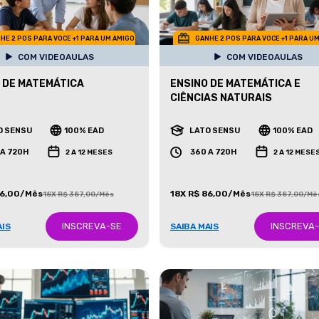
HE 2 POS PARA VOCE +1 PARA UM AMIGO
GANHE 2 POS PARA VOCE +1 PARA U
COM VIDEOAULAS
COM VIDEOAULAS
 DE MATEMÁTICA
ENSINO DE MATEMÁTICA E
CIÊNCIAS NATURAIS
O SENSU
100% EAD
LATO SENSU
100% EAD
 A 720H
360 A 720H
2 A 12 MESES
2 A 12 MESE
86,00/Mês
18X R$ 86,00/Mês
18X R$ 387,00/Mês
18X R$ 387,00/Mê
INSCREVA-SE
INSCREVA
AIS
SAIBA MAIS