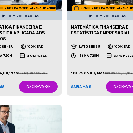
HE 2 POS PARA VOCE +1 PARA UM AMIGO
GANHE 2 POS PARA VOCE +1 PARA U
COM VIDEOAULAS
COM VIDEOAULAS
TICA FINANCEIRA E
MATEMÁTICA FINANCEIRA E
STICA APLICADA AOS
ESTATÍSTICA EMPRESARIAL
IOS
O SENSU
100% EAD
LATO SENSU
100% EAD
 A 720H
360 A 720H
2 A 12 MESES
2 A 12 MESE
86,00/Mês
18X R$ 86,00/Mês
18X R$ 387,00/Mês
18X R$ 387,00/Mê
INSCREVA-SE
INSCREVA
AIS
SAIBA MAIS