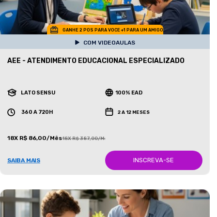
GANHE 2 POS PARA VOCE +1 PARA UM AMIGO
COM VIDEOAULAS
AEE - ATENDIMENTO EDUCACIONAL ESPECIALIZADO
LATO SENSU
100% EAD
360 A 720H
2 A 12 MESES
18X R$ 86,00/Mês
18X R$ 387,00/Mês
INSCREVA-SE
SAIBA MAIS