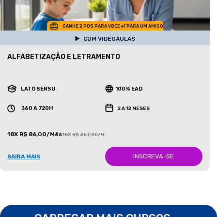
GANHE 2 POS PARA VOCE +1 PARA UM AMIGO
COM VIDEOAULAS
ALFABETIZAÇÃO E LETRAMENTO
LATO SENSU
100% EAD
360 A 720H
2 A 12 MESES
18X R$ 86,00/Mês
18X R$ 387,00/Mês
INSCREVA-SE
SAIBA MAIS