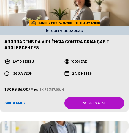
GANHE 2 POS PARA VOCE +1 PARA UM AMIGO
COM VIDEOAULAS
ABORDAGENS DA VIOLÊNCIA CONTRA CRIANÇAS E
ADOLESCENTES
LATO SENSU
100% EAD
360 A 720H
2 A 12 MESES
18X R$ 86,00/Mês
18X R$ 387,00/Mês
INSCREVA-SE
SAIBA MAIS