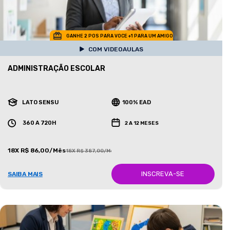
GANHE 2 POS PARA VOCE +1 PARA UM AMIGO
COM VIDEOAULAS
ADMINISTRAÇÃO ESCOLAR
LATO SENSU
100% EAD
360 A 720H
2 A 12 MESES
18X R$ 86,00/Mês
18X R$ 387,00/Mês
INSCREVA-SE
SAIBA MAIS