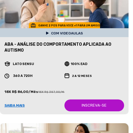
GANHE 2 POS PARA VOCE +1 PARA UM AMIGO
COM VIDEOAULAS
ABA - ANÁLISE DO COMPORTAMENTO APLICADA AO
AUTISMO
LATO SENSU
100% EAD
360 A 720H
2 A 12 MESES
18X R$ 86,00/Mês
18X R$ 387,00/Mês
INSCREVA-SE
SAIBA MAIS