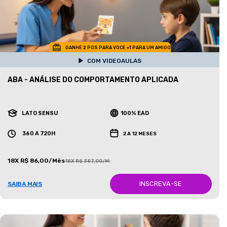
GANHE 2 POS PARA VOCE +1 PARA UM AMIGO
COM VIDEOAULAS
ABA - ANÁLISE DO COMPORTAMENTO APLICADA
LATO SENSU
100% EAD
360 A 720H
2 A 12 MESES
18X R$ 86,00/Mês
18X R$ 387,00/Mês
INSCREVA-SE
SAIBA MAIS