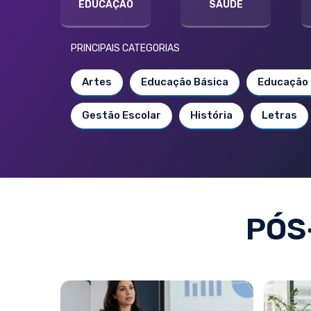
EDUCAÇÃO
SAÚDE
PRINCIPAIS CATEGORIAS
Artes
Educação Básica
Educação 
Gestão Escolar
História
Letras
PÓS