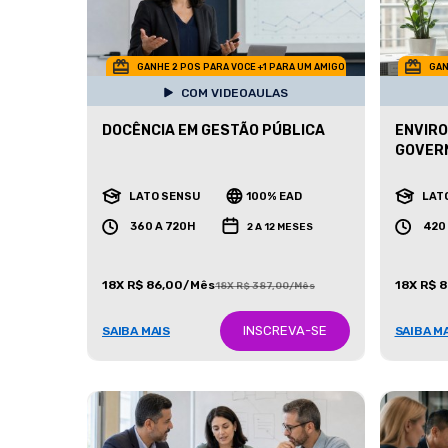
GANHE 2 POS PARA VOCE +1 PARA UM AMIGO
GAN
COM VIDEOAULAS
DOCÊNCIA EM GESTÃO PÚBLICA
ENVIRO
GOVERN
LATO SENSU
100% EAD
LAT
360 A 720H
420
2 A 12 MESES
18X R$ 86,00/Mês
18X R$ 
18X R$ 387,00/Mês
INSCREVA-SE
SAIBA MAIS
SAIBA M