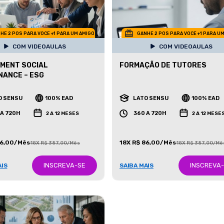
HE 2 POS PARA VOCE +1 PARA UM AMIGO
GANHE 2 POS PARA VOCE +1 PARA U
COM VIDEOAULAS
COM VIDEOAULAS
MENT SOCIAL
FORMAÇÃO DE TUTORES
ANCE – ESG
O SENSU
100% EAD
LATO SENSU
100% EAD
 A 720H
360 A 720H
2 A 12 MESES
2 A 12 MESE
86,00/Mês
18X R$ 86,00/Mês
18X R$ 387,00/Mês
18X R$ 387,00/Mê
INSCREVA-SE
INSCREVA
AIS
SAIBA MAIS