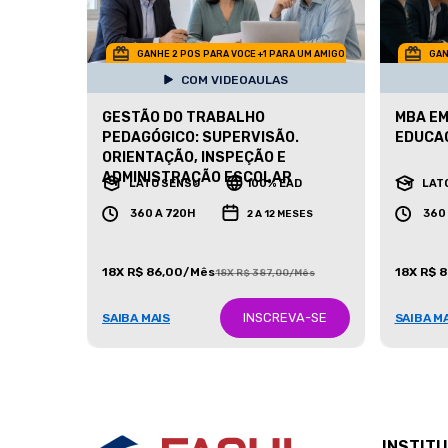
GANHE 2 POS PARA VOCE +1 PARA UM AMIGO
GAN
COM VIDEOAULAS
GESTÃO DO TRABALHO
MBA EM
PEDAGÓGICO: SUPERVISÃO.
EDUCA
ORIENTAÇÃO, INSPEÇÃO E
ADMINISTRAÇÃO ESCOLAR
LATO SENSU
100% EAD
LAT
360 A 720H
360
2 A 12 MESES
18X R$ 86,00/Mês
18X R$ 
18X R$ 387,00/Mês
INSCREVA-SE
SAIBA MAIS
SAIBA M
INSTIT