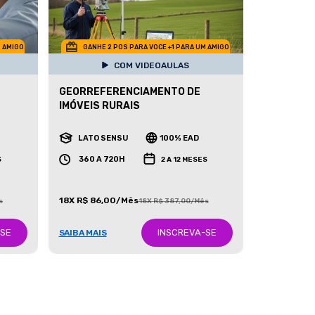
M AMIGO
GANHE 2 POS PARA VOCE +1 PARA UM AMIGO
COM VIDEOAULAS
GEORREFERENCIAMENTO DE
IMÓVEIS RURAIS
LATO SENSU
100% EAD
360 A 720H
S
2 A 12 MESES
18X R$ 86,00/Mês
s
18X R$ 387,00/Mês
-SE
INSCREVA-SE
SAIBA MAIS