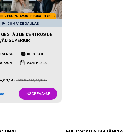
HE 2 POS PARA VOCE +1 PARA UM AMIGO
COM VIDEOAULAS
 GESTÃO DE CENTROS DE
ÇÃO SUPERIOR
O SENSU
100% EAD
 A 720H
2 A 12 MESES
86,00/Mês
18X R$ 387,00/Mês
INSCREVA-SE
AIS
UCIONAL
EDUCAÇÃO A DISTÂNCIA