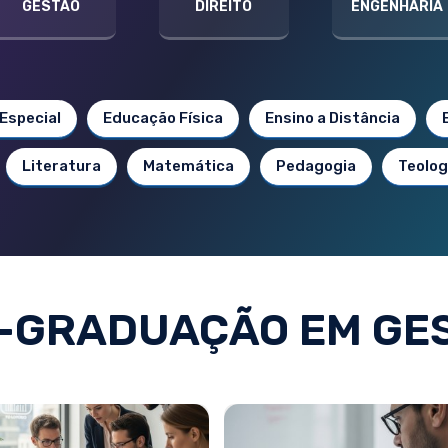
GESTÃO
DIREITO
ENGENHARIA
Especial
Educação Física
Ensino a Distância
Literatura
Matemática
Pedagogia
Teolog
-GRADUAÇÃO EM GE