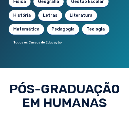
Física
Geografia
Gestão Escolar
História
Letras
Literatura
Matemática
Pedagogia
Teologia
Todos os Cursos de Educação
PÓS-GRADUAÇÃO
EM HUMANAS