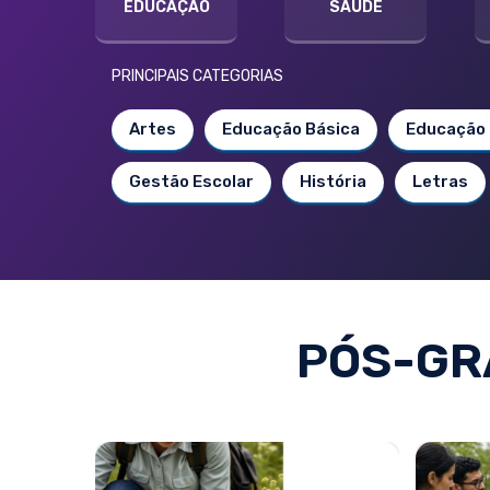
EDUCAÇÃO
SAÚDE
PRINCIPAIS CATEGORIAS
Artes
Educação Básica
Educação 
Gestão Escolar
História
Letras
PÓS-GR