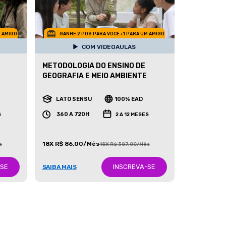
M AMIGO
GANHE 2 POS PARA VOCE +1 PARA UM AMIGO
COM VIDEOAULAS
METODOLOGIA DO ENSINO DE
GEOGRAFIA E MEIO AMBIENTE
LATO SENSU
100% EAD
360 A 720H
S
2 A 12 MESES
18X R$ 86,00/Mês
s
18X R$ 387,00/Mês
-SE
INSCREVA-SE
SAIBA MAIS