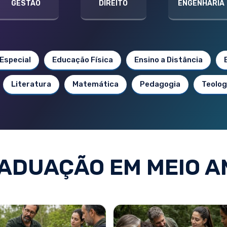
GESTÃO
DIREITO
ENGENHARIA
Especial
Educação Física
Ensino a Distância
Literatura
Matemática
Pedagogia
Teolog
ADUAÇÃO EM MEIO A