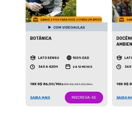
GANHE 2 POS PARA VOCE +1 PARA UM AMIGO
GAN
COM VIDEOAULAS
BOTÂNICA
DOCÊNC
AMBIE
LATO SENSU
100% EAD
LAT
360 A 420H
360
2 A 12 MESES
18X R$ 86,00/Mês
18X R$ 
18X R$ 387,00/Mês
INSCREVA-SE
SAIBA MAIS
SAIBA M