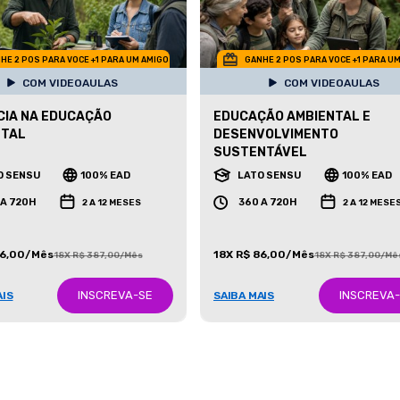
HE 2 POS PARA VOCE +1 PARA UM AMIGO
GANHE 2 POS PARA VOCE +1 PARA U
COM VIDEOAULAS
COM VIDEOAULAS
IA NA EDUCAÇÃO
EDUCAÇÃO AMBIENTAL E
NTAL
DESENVOLVIMENTO
SUSTENTÁVEL
O SENSU
100% EAD
LATO SENSU
100% EAD
 A 720H
360 A 720H
2 A 12 MESES
2 A 12 MESE
86,00/Mês
18X R$ 86,00/Mês
18X R$ 387,00/Mês
18X R$ 387,00/Mê
INSCREVA-SE
INSCREVA
AIS
SAIBA MAIS